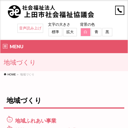
文字の大きさ
背景の色
音声読み上げ
標準
拡大
白
青
黒
MENU
地域づくり
HOME
»
地域づくり
地域づくり
地域ふれあい事業